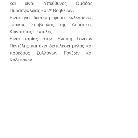
και είναι Υπεύθυνος Ομάδας
Πυρασφάλειας και Α’ Βοηθειών.
Είναι για δεύτερη φορά εκλεγμένος
Τοπικός Σύμβουλος της Δημοτικής
Κοινότητας Πεντέλης.
Είναι ταμίας στην Ένωση Γονέων
Πεντέλης και έχει διατελέσει μέλος και
πρόεδρος Συλλόγων Γονέων και
Κηδεμόνων.
Είναι ιδρυτικό μέλος του
Περιβαλλοντικού Συλλόγου Πεντέλης,
υποστηρικτής του WWF και μέλος του
Πανελλήνιου Συλλόγου Πασχόντων Από
Μεσογειακή Αναιμία.
Αποτέλεσε μέλος της Εθελοντικής
Ομάδας Αντιμετώπισης Έκτακτων
Αναγκών Δήμου Ν. Πεντέλης και είναι
πιστοποιημένα εκπαιδευμένος σε CPR,
Trauma, ως επίσης και σε Πολιτική
Άμυνα και Πολιτική Σχεδίαση Εκτάκτου