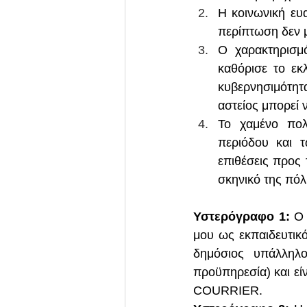
Η κοινωνική ευα
περίπτωση δεν μ
Ο χαρακτηρισμ
καθόρισε το εκ
κυβερνησιμότητα
αστείος μπορεί 
Το χαμένο πολι
περιόδου και τ
επιθέσεις προς 
σκηνικό της πόλ
Υστερόγραφο 1:
 Ο
μου ως εκπαιδευτικ
δημόσιος υπάλληλο
προϋπηρεσία) και εί
COURRIER.