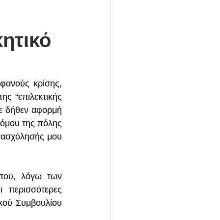
κητικό
φανούς κρίσης, 
ς “επιλεκτικής 
ε δήθεν αφορμή 
όμου της πόλης 
νασχόλησής μου 
που, λόγω των 
 περισσότερες 
κού Συμβουλίου 