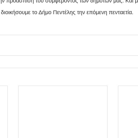
ν προάσπιση του συμφέροντος των δημοτών μας. Και με α
 διοικήσουμε το Δήμο Πεντέλης την επόμενη πενταετία. 