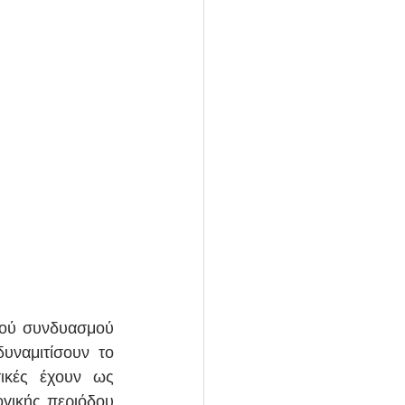
κού συνδυασμού 
ναμιτίσουν το 
ικές έχουν ως 
γικής περιόδου 