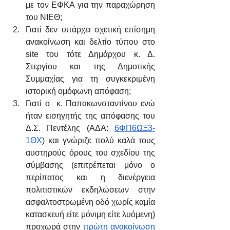
με τον ΕΦΚΑ για την παραχώρηση 
του ΝΙΕΘ;
Γιατί δεν υπάρχει σχετική επίσημη 
ανακοίνωση και δελτίο τύπου στο 
site του τότε Δημάρχου κ. Δ. 
Στεργίου και της Δημοτικής 
Συμμαχίας για τη συγκεκριμένη 
ιστορική ομόφωνη απόφαση;
Γιατί ο  κ. Παπακωνσταντίνου ενώ 
ήταν εισηγητής της απόφασης του 
Δ.Σ. Πεντέλης (ΑΔΑ: 
6ΦΠ6ΩΞ3-
1ΘΧ
) και γνώριζε πολύ καλά τους 
αυστηρούς όρους του σχεδίου της  
σύμβασης (επιτρέπεται μόνο ο 
περίπατος και η διενέργεια 
πολιτιστικών εκδηλώσεων στην 
ασφαλτοστρωμένη οδό χωρίς καμία 
κατασκευή είτε μόνιμη είτε λυόμενη) 
προχωρά στην 
πρώτη ανακοίνωση