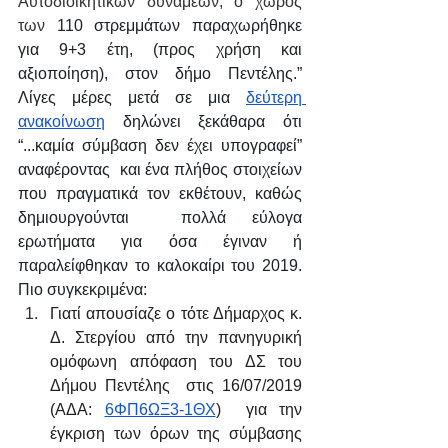
Αυτοδιοικητικών δυνάμεων, ο χώρος 
των 
110 στρεμμάτων παραχωρήθηκε 
για 9+3 έτη, (προς χρήση και 
αξιοποίηση), στον δήμο Πεντέλης.” 
Λίγες μέρες μετά σε μια 
δεύτερη 
ανακοίνωση
 δηλώνει ξεκάθαρα ότι 
“...καμία σύμβαση δεν έχει υπογραφεί” 
αναφέροντας  και ένα πλήθος στοιχείων 
που πραγματικά τον εκθέτουν, καθώς 
δημιουργούνται  πολλά εύλογα 
ερωτήματα για όσα έγιναν ή 
παραλείφθηκαν το καλοκαίρι του 2019. 
Πιο συγκεκριμένα:
Γιατί απουσίαζε ο τότε Δήμαρχος κ. 
Δ. Στεργίου από την πανηγυρική 
ομόφωνη απόφαση του ΔΣ του 
Δήμου Πεντέλης  στις 16/07/2019 
(ΑΔΑ: 
6ΦΠ6ΩΞ3-1ΘΧ
)  για την 
έγκριση των όρων της σύμβασης 