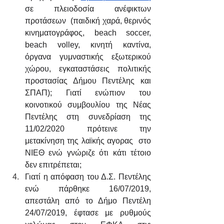
σε πλειοδοσία ανέφικτων 
προτάσεων  (παιδική χαρά, θερινός 
κινηματογράφος, beach soccer, 
beach volley, κινητή καντίνα, 
όργανα γυμναστικής εξωτερικού 
χώρου, εγκαταστάσεις πολιτικής 
προστασίας Δήμου Πεντέλης και 
ΣΠΑΠ); Γιατί ενώπιον του 
κοινοτικού συμβουλίου της Νέας 
Πεντέλης στη συνεδρίαση της 
11/02/2020 πρότεινε την 
μετακίνηση της λαϊκής αγορας  στο 
ΝΙΕΘ ενώ γνώριζε ότι κάτι τέτοιο 
δεν επιτρέπεται;
Γιατί η απόφαση του Δ.Σ. Πεντέλης 
ενώ πάρθηκε 16/07/2019,  
απεστάλη από το Δήμο Πεντέλη 
24/07/2019, έφτασε με ρυθμούς 