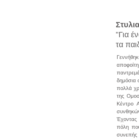
Στυλι
"Γ
ια έ
τα παι
Γεννήθη
αποφοίτη
παντρεμέ
δημόσια 
πολλά χρ
της Ομοσ
Κέντρο 
συνθηκών
Έχοντας 
πόλη που
συνεπής 