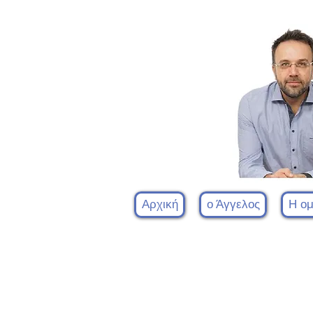
Αρχική
ο Άγγελος
Η ο