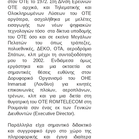
στον ΟΤΕ το 1972. Στη Δ/νση Ερευνών
ΟΤΕ αρχικά, και Τηλεματικής και
Ολοκληρωμένων Λύσεων του ΟΤΕ
αργότερα, ασχολήθηκα με μελέτες
εισαγωγής των νέων ψηφιακών
τεχνολογιών τόσο στα δίκτυα υποδομής
του ΟΤΕ όσο και σε εκείνα Μεγάλων
Πελατών του όπως τράπεζες,
πολυεθνικές, ΔΕΚΟ, ΟΤΑ, αεροδρόμιο
Σπάτων, κλπ μέχρι τη συνταξιοδότηση
μου το 2002. Ενδιάμεσα όμως
εργάστηκα και μια οκταετία σε
σημαντικές θέσεις ευθύνης στον
Δορυφορικό Οργανισμό του ΟΗΕ
Inmarsat (Λονδίνο) για κινητές
επικοινωνίες πλοίων, αεροπλάνων,
τρένων, κλπ και για μια διετία στη
θυγατρική του ΟΤΕ ROMTELECOM στη
Ρουμανία σαν ένας εκ των Γενικών
Διευθυντών (Executive Director).
Παράλληλα εΙχα σημαντικό διδακτικό
και συγγραφικό έργο στο χώρο της
πληροφορικής και έγινα ιδιαίτερα