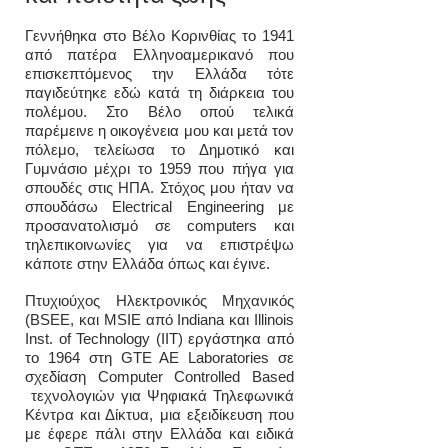
Γεννήθηκα στο Βέλο Κορινθίας το 1941
από πατέρα Ελληνοαμερικανό που
επισκεπτόμενος την Ελλάδα τότε
παγιδεύτηκε εδώ κατά τη διάρκεια του
πολέμου. Στο Βέλο οπού τελικά
παρέμεινε η οικογένεια μου και μετά τον
πόλεμο, τελείωσα το Δημοτικό και
Γυμνάσιο μέχρι το 1959 που πήγα για
σπουδές στις ΗΠΑ. Στόχος μου ήταν να
σπουδάσω Electrical Engineering με
προσανατολισμό σε computers και
τηλεπικοινωνίες για να επιστρέψω
κάποτε στην Ελλάδα όπως και έγινε.
Πτυχιούχος Ηλεκτρονικός Μηχανικός
(BSEE, και MSIE από Indiana και Illinois
Inst. of Technology (IIT) εργάστηκα από
το 1964 στη GTE AE Laboratories σε
σχεδίαση Computer Controlled Based
τεχνολογιών για Ψηφιακά Τηλεφωνικά
Κέντρα και Δίκτυα, μια εξειδίκευση που
με έφερε πάλι στην Ελλάδα και ειδικά