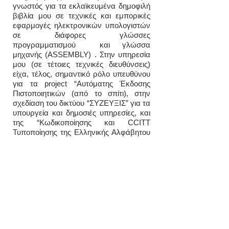
γνωστός για τα εκλαϊκευμένα δημοφιλή
βιβλία μου σε τεχνικές και εμπορικές
εφαρμογές ηλεκτρονικών υπολογιστών
σε διάφορες γλώσσες
προγραμματισμού και γλώσσα
μηχανής (ASSEMBLY) . Στην υπηρεσία
μου (σε τέτοιες τεχνικές διευθύνσεις)
είχα, τέλος, σημαντικό ρόλο υπευθύνου
για τα project “Αυτόματης Έκδοσης
Πιστοποιητικών (από το σπίτι), στην
σχεδίαση του δικτύου “ΣΥΖΕΥΞΙΣ” για τα
υπουργεία και δημοσιές υπηρεσίες, και
της “Κωδικοποίησης και CCITT
Τυποποίησης της Ελληνικής Αλφάβητου
σε δίκτυα υπολογιστών και
τηλεπικοινωνιών που σήμερα θεωρούμε
δεδομένη στην καθημερινότητα μας.
Ζούμε στα αγαπημένα μας Μελίσσια
από το 1981, δηλαδή μετά από μια
δεκαετία σχεδόν στην πανέμορφη τότε
οδό Ευελπίδων (Πεδίον του Άρεως)
οπού κατέληξα αρχικά μετά την
επιστροφή μου στην Ελλάδα (λόγω