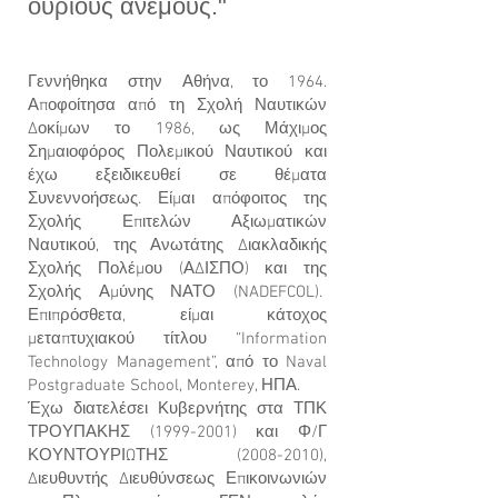
ούριους ανέμους."
Γεννήθηκα στην Αθήνα, το 1964.
Αποφοίτησα από τη Σχολή Ναυτικών
Δοκίμων το 1986, ως Μάχιμος
Σημαιοφόρος Πολεμικού Ναυτικού και
έχω εξειδικευθεί σε θέματα
Συνεννοήσεως. Είμαι απόφοιτος της
Σχολής Επιτελών Αξιωματικών
Ναυτικού, της Ανωτάτης Διακλαδικής
Σχολής Πολέμου (ΑΔΙΣΠΟ) και της
Σχολής Αμύνης ΝΑΤΟ (NADEFCOL).
Επιπρόσθετα, είμαι κάτοχος
μεταπτυχιακού τίτλου “Information
Technology Management”, από το Naval
Postgraduate School, Monterey, ΗΠΑ.
Έχω διατελέσει Κυβερνήτης στα ΤΠΚ
ΤΡΟΥΠΑΚΗΣ
(1999-2001)
και Φ/Γ
ΚΟΥΝΤΟΥΡΙΩΤΗΣ
(2008-2010)
,
Διευθυντής Διευθύνσεως Επικοινωνιών