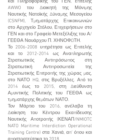
και Πληροφορικής του ΓΕΝ, επιτελής
AWWO του Διοικητή της Μόνιμης
Ναυτικής Νατοϊκής Δύναμης Μεσογείου
(CSNFM), Τμηματάρχης Επικοινωνιών
στο Αρχηγείο Στόλου, Επιχειρήσεων στο
ΓΕΝ και στο Γραφείο Μετεξέλιξης του Α/
ΓΕΕΘΑ Ναυάρχου Π. ΧΗΝΟΦΩΤΗ.
Το
2006-2008
υπηρέτησα ως Επιτελής
και το
2012-2014
ως Αναπληρωτής
Στρατιωτικός Αντιπρόσωπος στη
Στρατιωτική Αντιπροσωπεία της
Στρατιωτικής Επιτροπής της χώρας μας,
στο ΝΑΤΟ HQ, στις Βρυξέλλες. Από το
2014 έως το 2015, στη Διεύθυνση
Αμυντικής Πολιτικής του ΓΕΕΘΑ ως
τμηματάρχης θεμάτων ΝΑΤΟ.
Τον Μάρτιο του 2016, ανέλαβα τη
Διοίκηση του Κέντρου Εκαπίδευσης
Ναυτικής Αποτροπής (ΚΕΝΑΠ/NMIOTC
NATO Maritime Interdiction Operational
Training Centre) στα Χανιά, απ’ όπου και
αποστρατεύτηκα το 2018.