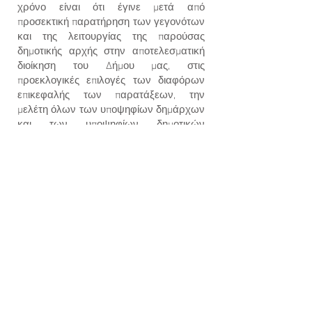
χρόνο είναι ότι έγινε μετά από
προσεκτική παρατήρηση των γεγονότων
και της λειτουργίας της παρούσας
δημοτικής αρχής στην αποτελεσματική
διοίκηση του Δήμου μας, στις
προεκλογικές επιλογές των διαφόρων
επικεφαλής των παρατάξεων, την
μελέτη όλων των υποψηφίων δημάρχων
και των υποψηφίων δημοτικών
συμβούλων και άλλα πολλά που το
καθένα έχει τη μικρή ή μεγαλύτερη
σημασία του στην δική μου απόφαση και
επιλογή.
Το όραμα μου ταυτίζεται με αυτό της
ΠΕΝΤΕΛΗ 2020 για μιά πράσινη, έξυπνη
και δημοκρατική πόλη με την ευρεία
συμμετοχή όλων των ενεργών πολιτών.
Προσωπικά αν εκλεγώ, θα αφοσιωθώ
ουσιαστικά στην εξασφάλιση μιας
Διοίκησης χρηστής και διαφανούς. Μιάς
Διοίκησης που θα εξασφαλίζει τις