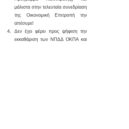
μάλιστα στην τελευταία συνεδρίαση 
της Οικονομική Επιτροπή την 
απέσυρε!
Δεν έχει φέρει προς ψήφιση την 
εκκαθάριση των ΝΠΔΔ ΟΚΠΑ και 
ΟΠΑΘ τρία χρόνια μετά από την 
κατάργηση τους.
Δεν έχει αποκαταστήσει τα ποσά 
που “λείπουν” από το ταμείο του 
ανταποδοτικού τέλους 0,50€/τ.μ
Είναι αυταπόδεικτο ότι ο Δήμος 
Πεντέλης βαδίζει σε αχαρτογράφητα 
νερά ως προς τα οικονομικά του. Ως 
συνδυασμός θα καταγγείλουμε σε όλα 
τα αρμόδια όργανα (Αποκεντρωμένη 
Διοίκηση, Ελεγκτικό Συνέδριο, Εθνική 