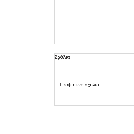
Σχόλια
Γράψτε ένα σχόλιο...
Ακριβή στα πίτουρα και
φθηνή στ' αλεύρι