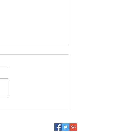
 ακόμα μεγάλο βήμα
την υλοποίηση του
υ αποχέτευσης στην
ιθέα Δ.Κ. Πεντέλης