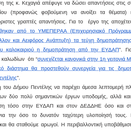
η της κ. Κεχαγιά απέφυγε να δώσει απαντήσεις στις συ
ίου (προφανώς φοβούμενη να ανοίξει τα θέματα) 
ριστες γραπτές απαντήσεις. Για το  έργο της αποχέτε
ίθηκαν από το ΥΜΕΠΕΡΑΑ (Επιχειρησιακό Πρόγραμμ
λον και Αειφόρος Ανάπτυξη) τα τεύχη δημοπράτησης 
του καλοκαιριού η δημοπράτηση από την ΕΥΔΑΠ
”. Γ
καλωδίων  ότι “
συνεχίζεται κανονικά στην 1η γειτονιά Με
ό διάστημα θα προστεθούν συνεργεία για τις δημοτικ
εντέλης
”.
η του Δήμου Πεντέλης να παρέχει άμεσα λεπτομερή πλ
των δύο πολύ σημαντικών έργων υποδομής, αλλά και 
εση τόσο στην ΕΥΔΑΠ και στον ΔΕΔΔΗΕ όσο και στ
 για την όσο το δυνατόν ταχύτερη υλοποίησή τους. 
και θα σταθούμε αρωγοί. Η περιβαλλοντική υποβάθμιση